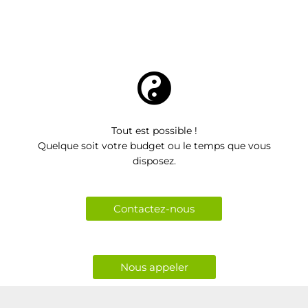
SOLIDARITE
Faire connaitre
SOLIDARITE
son entreprise
Le film « Vivre
localement
Ensemble »
Tout est possible !
Quelque soit votre budget ou le temps que vous
disposez.
Contactez-nous
Nous appeler